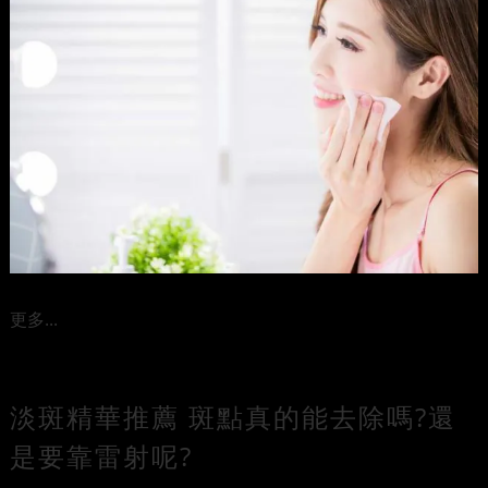
更多...
淡斑精華推薦 斑點真的能去除嗎?還
是要靠雷射呢?