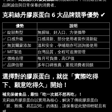
品牌誠信與日常保養的消費者。
克莉絲丹膠原蛋白
6
大品牌競爭優勢
✔
優勢
說明
✅
錠狀劑型
無腥味、好入口、方便攜帶
✅
口感升級
口感清新、部分使用者當作清新錠
✅
無賀爾蒙添加
溫和安全，孕哺期亦可諮詢後使用
✅
MIT
製造
台灣品質，全程可追溯管理
✅
價格合理
每月可負擔，高
CP
值
✅
品牌信譽
多年口碑推薦，重視消費者回饋
選擇對的膠原蛋白，就從「實際吃得
下、願意吃得久」開始！
補充保健食品，最怕「吃一次就不想再吃」！
克莉絲丹膠原蛋白以實用為核心，解決了傳統膠原蛋白
「腥、難攜、易忘記吃」的痛點，讓保養從此變得輕鬆且有
感。