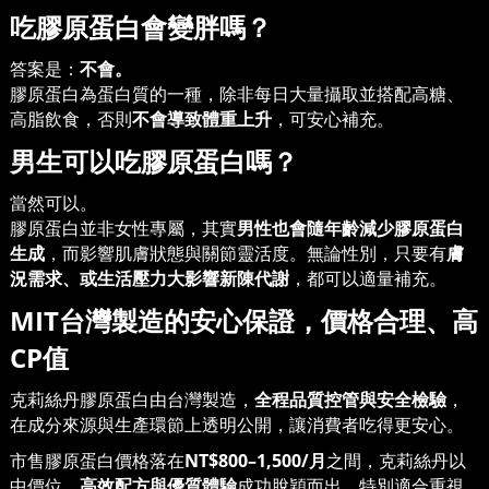
吃膠原蛋白會變胖嗎？
答案是：
不會。
膠原蛋白為蛋白質的一種，除非每日大量攝取並搭配高糖、
高脂飲食，否則
不會導致體重上升
，可安心補充。
男生可以吃膠原蛋白嗎？
當然可以。
膠原蛋白並非女性專屬，其實
男性也會隨年齡減少膠原蛋白
生成
，而影響肌膚狀態與關節靈活度。無論性別，只要有
膚
況需求、或生活壓力大影響新陳代謝
，都可以適量補充。
MIT
台灣製造的安心保證，價格合理、高
CP
值
克莉絲丹膠原蛋白由台灣製造，
全程品質控管與安全檢驗
，
在成分來源與生產環節上透明公開，讓消費者吃得更安心。
市售膠原蛋白價格落在
NT$800–1,500/
月
之間，克莉絲丹以
中價位、
高效配方與優質體驗
成功脫穎而出，特別適合重視