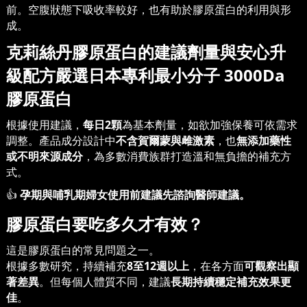
前。空腹狀態下吸收率較好，也有助於膠原蛋白的利用與形
成。
克莉絲丹膠原蛋白的建議劑量與安心升
級配方嚴選日本專利最小分子 3000Da
膠原蛋白
根據使用建議，
每日
2
顆
為基本劑量，如欲加強保養可依需求
調整。產品成分設計中
不含賀爾蒙與雌激素
，也
無添加藥性
或不明來源成分
，為多數消費族群打造溫和無負擔的補充方
式。
👍
孕期與哺乳期婦女使用前建議先諮詢醫師建議。
膠原蛋白要吃多久才有效？
這是膠原蛋白的常見問題之一。
根據多數研究，持續補充
8
至
12
週以上
，在各方面
可觀察出顯
著差異
。但每個人體質不同，建議
長期持續穩定補充效果更
佳
。