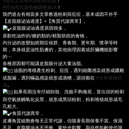
#這世上沒有所謂的痘痘肌
！
#控油和代謝積極調整就ok
！
我們過去有相當多文章教過粉刺與痘痘，基本成因不外乎
【皮脂腺泌油過度】+【角質代謝異常】。
皮脂腺泌油過度原因很多，
喜歡吃油炸的/糖奶類的/精製烘焙的食物，
內分泌的改變如經期症候群、青春期、更年期、懷孕等時
期，本身就是油性肌膚的，其他病理因素或肝臟機能影響
的⋯
各種原因都可能讓皮脂腺分泌大量油脂。
油脂的堆積產生粉刺、痘痘，遇到細菌感染就形成膿皰
或脂漏，遇到蟎蟲感染就形成酒糟，源頭都在
#沒有積極控
油
。
如果長期沒有仔細卸妝、洗臉不夠徹底，冒出頭的粉刺
與空氣接觸氧化反黑，就形成黑頭粉刺，粉刺堆積就形成毛
孔粗大。
角質代謝異常，
皮膚角質細胞會每天正常代謝，但隨著長期保養不當、保濕
不足、皮脂膜油水不平衡、紫外光影響、與自然年齡使代謝