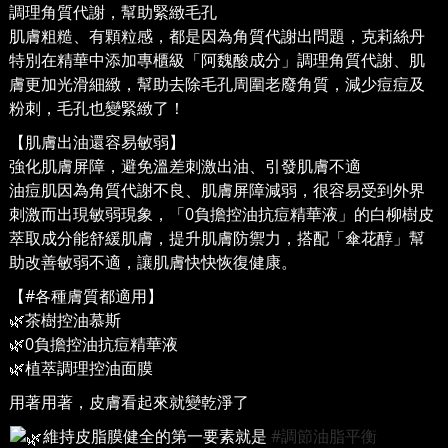
調理角質代謝，幫助緊緻毛孔
肌膚粗糙、有顆粒感，都是因為角質代謝出問題，克莉絲丹
特別在精華中添加專櫃級「阿魏酸成分」調理角質代謝、肌
膚更加光滑細緻，幫助去除毛孔周圍老廢角質，減少痘痘及
粉刺，毛孔也變緊緻了！
【肌膚出油還容易敏弱】
強化肌膚屏障，避免溫差刺激出油、引發肌膚不適
油痘肌因為角質代謝不良、肌膚屏障減弱，很容易受到外界
刺激而出現敏弱現象，「0負擔控油抗痘精華液」的白柳樹皮
萃取成分能舒緩肌膚，提升肌膚防禦力，搭配「傘花醇」幫
助改善敏弱不適，讓肌膚快快恢復健康。
【#各種膚質都適用】
🌿茶樹控油慕斯
🌿0負擔控油抗痘精華液
🌿植萃調理控油面膜
用著用著，皮膚看起來就變乾淨了
維持皮脂膜健全的第一要素就是
#調節油脂平衡