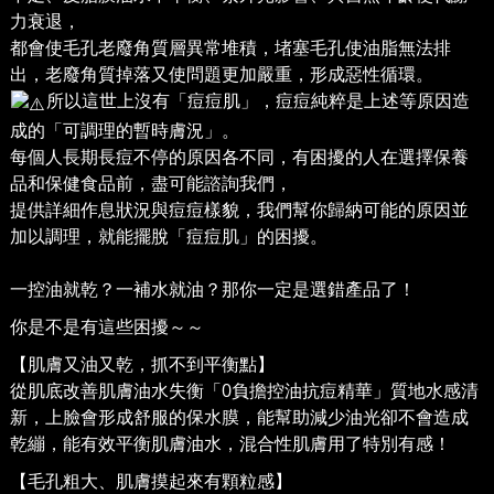
力衰退，
都會使毛孔老廢角質層異常堆積，堵塞毛孔使油脂無法排
出，老廢角質掉落又使問題更加嚴重，形成惡性循環。
所以這世上沒有「痘痘肌」，痘痘純粹是上述等原因造
成的「可調理的暫時膚況」。
每個人長期長痘不停的原因各不同，有困擾的人在選擇保養
品和保健食品前，盡可能諮詢我們，
提供詳細作息狀況與痘痘樣貌，我們幫你歸納可能的原因並
加以調理，就能擺脫「痘痘肌」的困擾。
一控油就乾？一補水就油？那你一定是選錯產品了！
你是不是有這些困擾～～
【肌膚又油又乾，抓不到平衡點】
從肌底改善肌膚油水失衡「0負擔控油抗痘精華」質地水感清
新，上臉會形成舒服的保水膜，能幫助減少油光卻不會造成
乾繃，能有效平衡肌膚油水，混合性肌膚用了特別有感！
【毛孔粗大、肌膚摸起來有顆粒感】