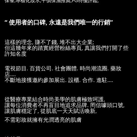
“ 使用者的口碑, 永遠是我們唯一的行銷”
這樣的理念, 賺不了錢, 堆不出大企業;
但這幾年來的踏實經營粉絲專頁, 真讓我們打開了些
許知名度
電視節目. 百貨公司. 社會團體. 時尚潮流圈. 藥妝
店….
不斷地接獲邀約參加展出. 設櫃. 合作. 進駐….
從醫療專業結合時尚美學的肌膚極致呵護,
讓每位消費者不再盲目地追求品牌. 罔信噱頭口號,
讓肌膚穩定了, 從肌底一天天賦活喚新,
不需彩妝就擁有光潤透亮的肌膚