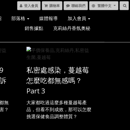
登入會員
購物車
聯絡我們
繁體中文
紹
部落格
媒體報導
加入會員
銷售據點
克莉絲丹香氛奧秘
9
私密處感染，蔓越莓
訴
怎麼吃都無感嗎？
Part 3
都無
大家都吃過這麼多種蔓越莓產
害？
品，但看不到成效，那可以怎麼
挑選保健食品調整體質？