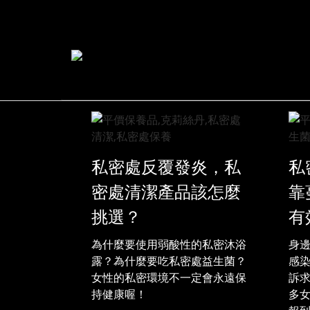
私密處反覆發炎，私
私
密處清潔產品該怎麼
靠
挑選？
有
為什麼要使用弱酸性的私密沐浴
身
露？為什麼要吃私密處益生菌？
感
女性的私密環境不一定會永遠保
訴
持健康喔！
多