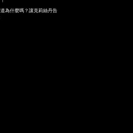
到！
知道為什麼嗎？讓克莉絲丹告
你