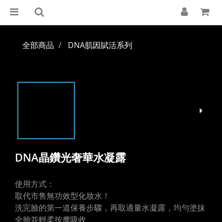
全部商品
DNA肌因賦活系列
DNA晶鑽光奢華水凝露
使用方式：
取代市售無功效型化妝水！
洗完臉的第一道保養步驟，再取適量水凝露，均勻塗抹
全臉並輕柔按摩吸收