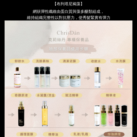
【
布列塔尼褐藻
】
網狀彈性纖維由蛋白質與藻多醣類組成
，
維持組織完整性以對抗壓力，使秀髮緊實
有彈力