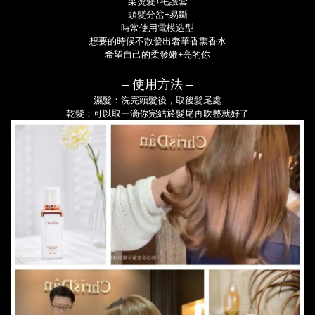
染燙髮+毛護套
頭髮分岔+易斷
時常使用電模造型
想要的時候不散發出奢華香熏香水
希望自己的柔發嫩+亮的你
‒ 使用方法
‒
濕髮：
洗完頭髮後，取後髮尾處
乾髮：
可以取一滴你完結於髮尾再吹整就好了