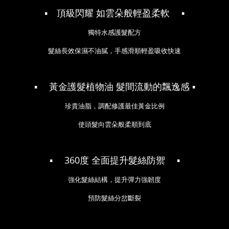
▪ 頂級閃耀 如雲朵般輕盈柔軟
▪
獨特水感護髮配方
髮絲長效保濕不油膩
，
手感滑順輕盈吸收快速
▪
黃金護髮植物油 髮間流動的飄逸感
▪
珍貴油脂
，
調配修護最佳黃金比例
使頭髮向雲朵般柔順到底
▪
360度 全面提升髮絲防禦
▪
強化髮絲結構
，
提升彈力強韌度
預防髮絲分岔斷裂