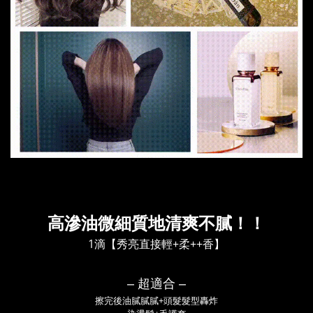
高滲油微細質地清爽不膩！！
1滴【秀亮直接輕+柔++香】
‒
超適合
‒
擦完後油膩膩膩+頭髮髮型轟炸