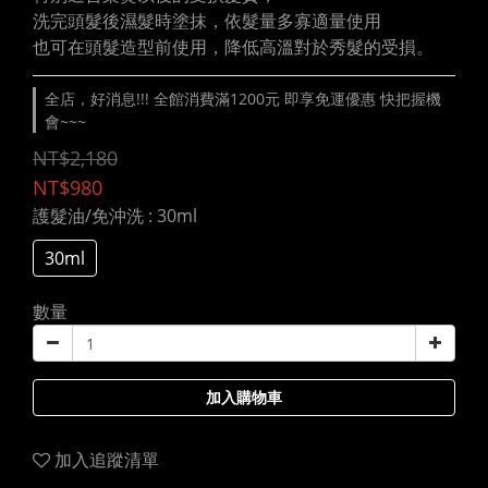
洗完頭髮後濕髮時塗抹，依髮量多寡適量使用
也可在頭髮造型前使用，降低高溫對於秀髮的受損。
全店，好消息!!! 全館消費滿1200元 即享免運優惠 快把握機
會~~~
NT$2,180
NT$980
護髮油/免沖洗
: 30ml
30ml
數量
加入購物車
加入追蹤清單