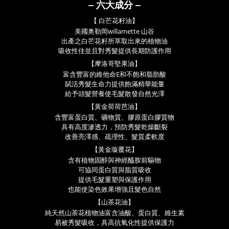
‒ 六大成分
‒
【
白芒花籽油
】
美國奥勒岡willamette 山谷
出
產之白芒花籽所萃取出來的植物
油
吸收性佳並且對秀髮提供長
期防護作用
【摩洛哥堅果油
】
富含豐富的維他命E和不飽和
脂肪酸
賦活秀髮生命力提供
飽滿精華能量
給予頭髮營養
使毛髮散發自然光澤
【黃金荷荷芭油
】
含豐富蛋白質、礦物質、膠原
蛋白膠質物
具有高度滲透力
，預防秀髮乾燥斷裂
改善亮
澤感、疏理性、髮質柔軟度
【
黃金璇覆花
】
含有植物固醇與神經醯胺前驅物
可協同
蛋白質與脂質吸收
提供毛髮重塑與保護
作用
也能使染色效果增強且髮色自然
【
山茶花油
】
純天然山茶花植物油富含油酸、蛋白質、
維生素
易被秀髮吸收
，
具高抗氧化性提
供保護力