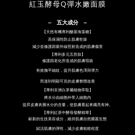
紅玉酵母Q彈水嫩面膜
‒ 五大成分
‒
【
天然有機專利醣基海藻糖
】
高保濕性防止肌膚乾燥
減少並修
護因紫外線照射造成的肌膚傷害
【
專利多元五胜肽
】
修護因老化所造成的肌膚瑕疵
有
效撫平細紋，提升肌膚色澤與彈力
而達到明顯可見的皮膚整體改善
【
專利非洲白茅屬植物萃取
】
將水分由細胞外带入細胞內
提昇
皮膚表層水分的含量，使肌膚看起
來纖亮有神。
【
專利紅茶中酵母發酵精華
】
嶄新的生技美容成分，維持肌膚自然
菌叢生態
賦活肌膚的彈性，減少皮
膚粗糙程度