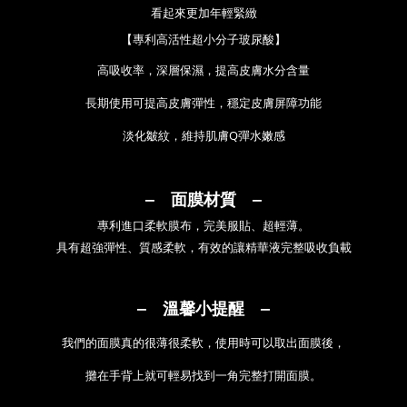
看起來更加年輕緊緻
【
專利高活性超小分子玻尿酸
】
高吸收率，深層保濕，
提高皮膚水分
含量
長期使用可提高皮膚彈性，穩
定皮膚屏障功能
淡化皺紋，維持肌
膚Q彈水嫩感
‒ 面膜材質 ‒
專利進口柔軟膜布，完美服貼、超輕薄。
具有超強彈性、質感柔軟，有效的讓精華液完整吸收負載
‒ 溫馨小提醒 ‒
我們的面膜真的很薄很柔軟，使用時可以取出面膜後，
攤在手背上就可輕易找到一角完整打開面膜。