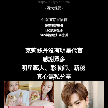
https://bit.ly/2Kbop6U
-四大保證-
不添加有害物質
醫療團隊研發
ISO認證生產
SGS與藥物安全檢測
克莉絲丹沒有明星代言
感謝眾多
明星藝人
、
彩妝師
、
新秘
真心無私分享