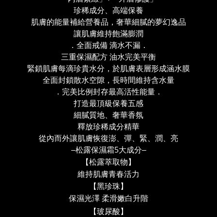
珍稀成分、高端保養
肌膚的能量補給營養品，奢華細膩的夢幻逸品
讓肌膚維持飽滿膨潤
．全面戒備 滴水不漏．
三重保濕配方 油水完美平衡
緊鎖肌膚每滴珍貴水分，於肌膚表層形成涵水膜
全面封鎖散水空隙，長時間維持含水量
．完美比例封存最高活性能量．
打造最頂級保養五感
細膩質地、奢華香氛
釋放珍稀成分精華
從內而外讓肌膚恢復澎、彈、緊、潤、亮
‒
5
‒
松露保濕霜
大成分
【松露萃取物】
維持肌膚青春活力
【黑珍珠】
保濕光澤
柔滑嫩白升階
【玻尿酸】