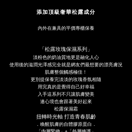
奢華松露成分
添加頂級
內外在兼具的平價專櫃保養
「松露玫瑰保濕系列」
淡粉色的奶油質地更是融化人心
使用後的滋潤光澤感完全就是網友們最想要的漂亮膚況
肌膚整個觸感極佳！
更別提保養完淡淡的玫瑰香氛相隨
用完真的是覺得自己好幸福
入手這系列不只讓肌膚變美
連心境也會跟著美好起來
松露保濕霜
扭轉時光軸 打造青春肌齡
．喚醒肌膚的自體膠原蛋白．
「内層緊緻」
+
「外層修護」