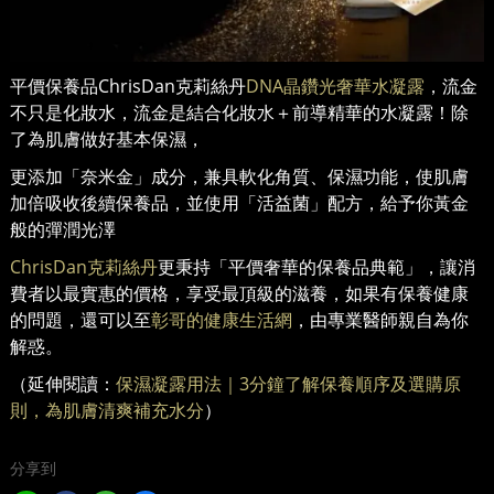
平價保養品ChrisDan克莉絲丹
DNA晶鑽光奢華水凝露
，流金
不只是化妝水，流金是結合化妝水＋前導精華的水凝露！除
了為肌膚做好基本保濕，
更添加「奈米金」成分，兼具軟化角質、保濕功能，使肌膚
加倍吸收後續保養品，並使用「活益菌」配方，給予你黃金
般的彈潤光澤
ChrisDan克莉絲丹
更秉持「平價奢華的保養品典範」，讓消
費者以最實惠的價格，享受最頂級的滋養，如果有保養健康
的問題，還可以至
彰哥的健康生活網
，由專業醫師親自為你
解惑。
（延伸閱讀：
保濕凝露用法｜3分鐘了解保養順序及選購原
則，為肌膚清爽補充水分
）
分享到