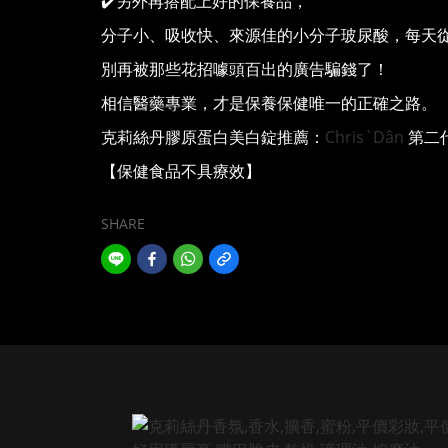
✔️另外再搭配上好的保養品，
分子小、吸收快、來源佳的小分子玻尿酸，每天
別再被那些花招噱頭百出的廣告騙錢了！
相信醫藥專業，才是保養保健唯一的正確之路。
克莉絲丹膠原蛋白美白錠推薦：
Chris`Dân
第二
【保健食品不具療效】
SHARE