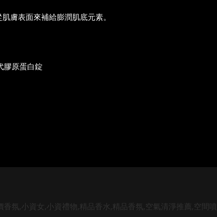
從肌膚表面來補給膨潤肌底元素。
代膠原蛋白錠