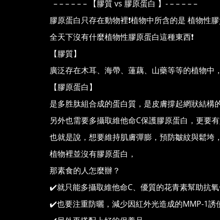
– – – – – – 【膠質 vs 膠原蛋白 】- – – – – –
膠原蛋白只存在動物裡❗️植物中所含的是 植物性膠質
全天下沒有什麼植物性膠原蛋白這種東西❗️
【膠質】
廣泛存在木耳、海帶、蓮藕、山藥等等的植物中
【膠原蛋白】
是多胜肽組合成的蛋白質，是皮膚撐起網狀結構
另外也需要多攝取維他命C保護膠原蛋白，更要有
也就是說，想要維持肌膚彈膨，預防皺紋與鬆垮
植物裡並沒有膠原蛋白，
那素食的人怎麼辦？
✔️就只能多攝取維他命C、優質的花青素幫助抗
✔️也要注重防曬，減少因紅外光造成的MMP-1