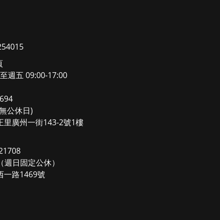
4015
頁
至週五 09:00-17:00
694
0(無公休日)
里廣州一街143-2號1樓
1708
00（週日固定公休）
一路1469號