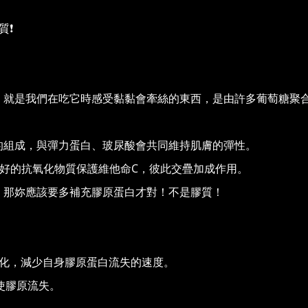
❗️
，就是我們在吃它時感受黏黏會牽絲的東西，是由許多葡萄糖聚
的組成，與彈力蛋白、玻尿酸會共同維持肌膚的彈性。
好的抗氧化物質保護維他命C，彼此交疊加成作用。
，那妳應該要多補充膠原蛋白才對！不是膠質！
氧化，減少自身膠原蛋白流失的速度。
誘使膠原流失。