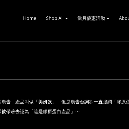
Home
Shop All
當月優惠活動
Abo
銷廣告，產品叫做「美妍飲」，但是廣告台詞卻一直強調「膠原
樣被帶著去認為「這是膠原蛋白產品」⋯