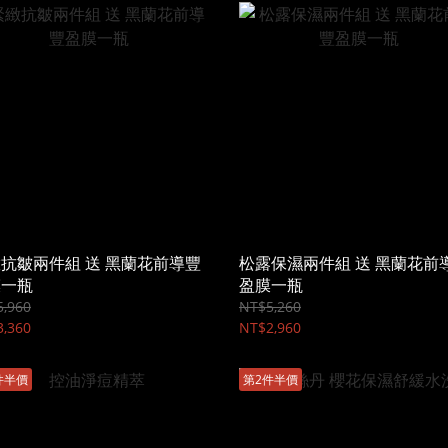
抗皺兩件組 送 黑蘭花前導豐
松露保濕兩件組 送 黑蘭花前
膜一瓶
盈膜一瓶
,960
NT$5,260
,360
NT$2,960
件半價
第2件半價