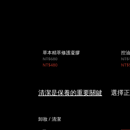
草本精萃修護凝膠
控
NT$680
NT$1
NT$480
NT$
清潔是保養的重要關鍵
選擇正確
卸妝 / 清潔