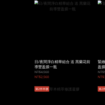
日/夜間淨白精華組合 送 黑蘭花前
緊緻
導豐盈膜一瓶
盈
NT$4,560
NT$5
NT$2,560
NT$3
第2件半價
第2