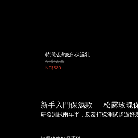
特潤活膚臉部保濕乳
NT$1,680
NT$880
新手入門保濕款 松露玫
研發測試兩年半，反覆打樣測試超過好