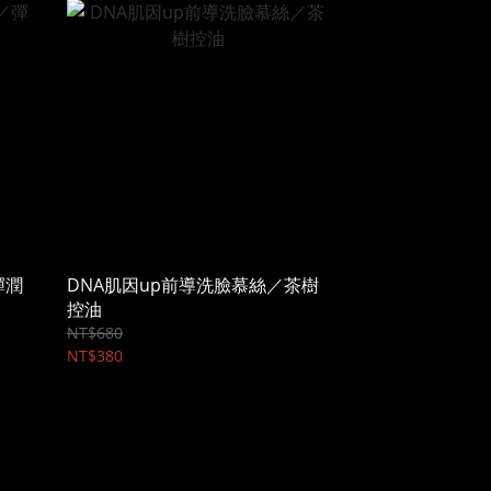
彈潤
DNA肌因up前導洗臉慕絲／茶樹
控油
NT$680
NT$380