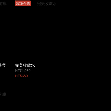
第2件半價
導豐
完美收斂水
NT$1,080
NT$680