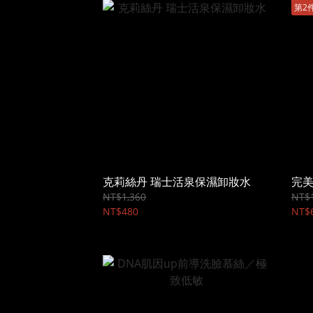
第2
克莉絲丹 瑞士活泉保濕卸妝水
完
NT$1,360
NT$1
NT$480
NT$