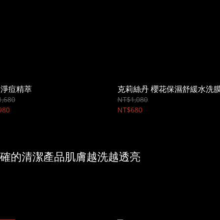
油淨痘精萃
克莉絲丹 櫻花保濕舒緩水洗
,680
NT$1,080
980
NT$680
的清潔產品肌膚越洗越透亮