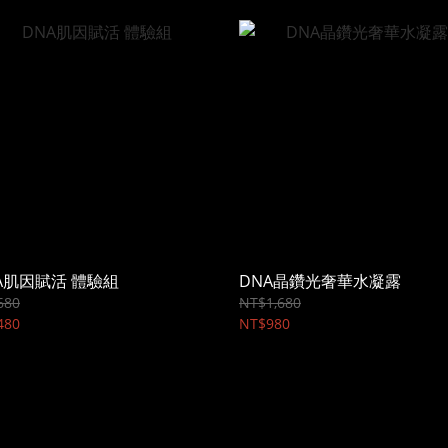
A肌因賦活 體驗組
DNA晶鑽光奢華水凝露
680
NT$1,680
480
NT$980