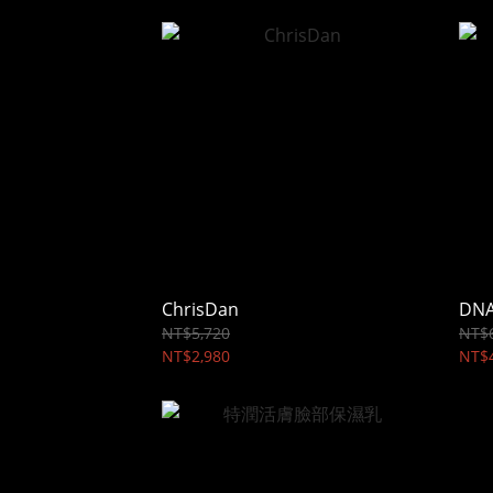
ChrisDan
DN
NT$5,720
NT$
NT$2,980
NT$