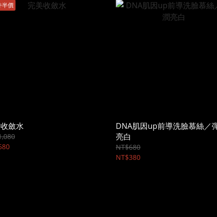
件半價
美收斂水
DNA肌因up前導洗臉慕絲／
亮白
,080
680
NT$680
NT$380