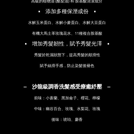
高級的植物油 (酪梨油) 和 胺基酸清潔成分
▪
添加多種保溼成份 ▪
水解玉米蛋白、水解小麥蛋白、水解大豆蛋白
有機大馬士革玫瑰花水、11種複合胺基酸
▪
增加秀髮韌性，賦予秀髮光澤 ▪
秀髮於乾濕狀態下，提高秀髮的順滑性
賦予絲滑手感，防止染髮後褪色
‒ 沙龍級調香洗髮感受療癒紓壓 ‒
前味：小蒼蘭、黑加侖子、櫻花、檸檬
中味：幽谷百合、玫瑰、水梨花、玫瑰
後味：琥珀、麝香