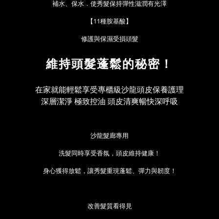
補水、保水．使秀髮保持彈性滋潤有光澤
【
11種胺基酸
】
修護與保濕受損頭髮
維持頭髮蓬鬆的秘密！
在家就能輕鬆享受專櫃級沙龍頭皮保養護理
深層潔淨 極致控油 頭皮清爽暢快深呼吸
沙龍髮廊專用
洗髮同時享受香氛，頭皮維持健康！
身心獲得放鬆，讓秀髮重現蓬鬆、彈力與韌度！
改善髮質看得見