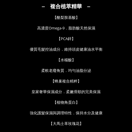
‒
複合植萃精華 ‒
【
酪梨胺基酸
】
高濃度Omega-9．脂肪酸天然保濕
【PCA鋅
】
優質毛髮控油成分．維持頭皮健康油水平衡
【水楊酸
】
柔軟老廢角質．均勻油脂分泌
【蜂巢複合精粹
】
皇家奢華保濕成分．柔嫩滑順的完美保濕
【植物角蛋白
】
強化護髮保濕與調理特性．保持水分及健康
【
大馬士革玫瑰花
】