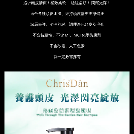
追求頭皮清爽！極致柔軟！ 絲絲柔順！ 閃耀光澤！
適合各種頭皮困擾、維持頭皮舒爽潔淨健康
深層修護、沁涼舒緩、調理淨化頭皮及毛孔
不含抗藥性、不含 MI、MCI 化學防腐劑
不含矽靈、人工色素
就一定必需擁有