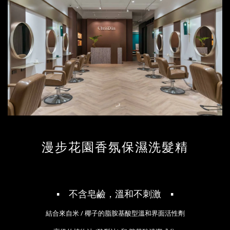
漫步花園香氛保濕洗髮精
▪
不含皂鹼，溫和不刺激
▪
結合來自米 / 椰子的脂胺基酸型溫和界面活性劑