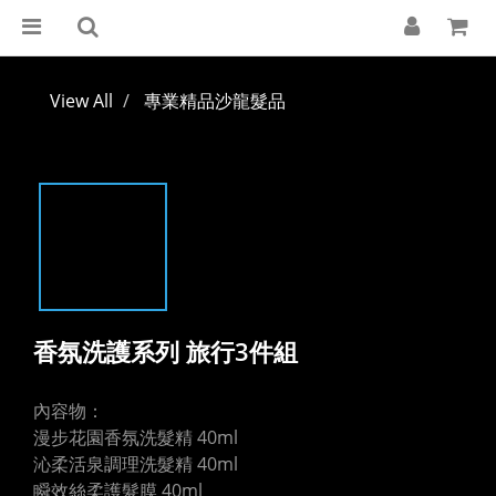
View All
專業精品沙龍髮品
香氛洗護系列 旅行3件組
內容物：
漫步花園香氛洗髮精 40ml
沁柔活泉調理洗髮精 40ml
瞬效絲柔護髮膜 40ml