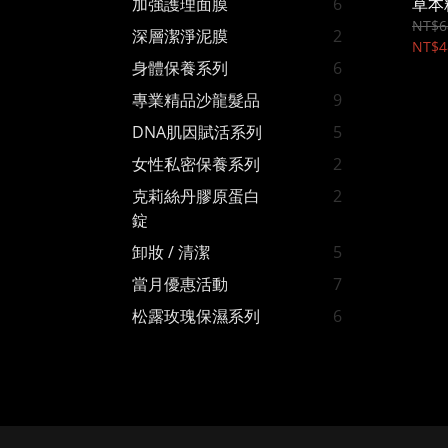
草本
加強護理面膜
6
NT$6
深層潔淨泥膜
2
NT$4
身體保養系列
6
專業精品沙龍髮品
9
DNA肌因賦活系列
5
女性私密保養系列
2
克莉絲丹膠原蛋白
2
錠
卸妝 / 清潔
5
當月優惠活動
7
松露玫瑰保濕系列
6