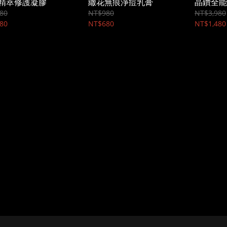
精萃修護凝膠
繖花無痕淨痘乳膏
晶鑽全能
80
NT$980
NT$3,980
80
NT$680
NT$1,480