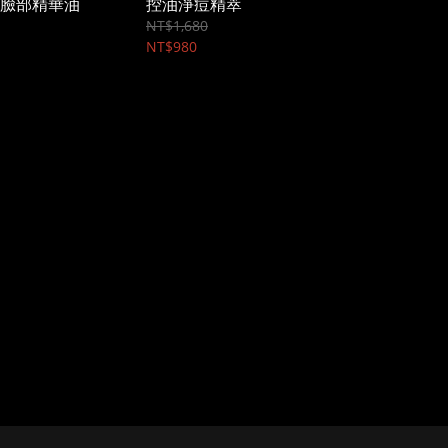
臉部精華油
控油淨痘精萃
NT$1,680
NT$980