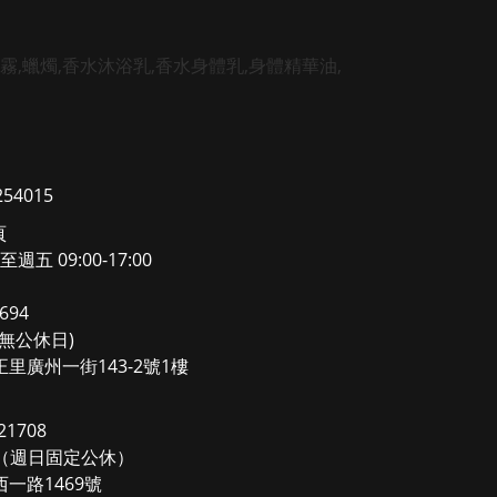
4015
頁
至週五 09:00-17:00
694
0(無公休日)
里廣州一街143-2號1樓
1708
00（週日固定公休）
一路1469號