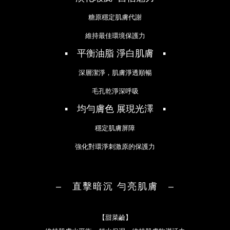
糖原穩定肌膚代謝
維持最佳環境保護力
▪ 平衡油脂 淨白肌膚
▪
深層潔淨，
肌膚淨透順
暢
毛孔乾淨深呼吸
▪
均勻膚色 展現光澤
▪
穩定肌膚屏障
強化對環淨刺激原的保護力
‒ 直擊暗沉 勻亮肌膚 ‒
【
甜菜鹼
】