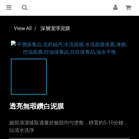
View All
深層潔淨泥膜
透亮無瑕鑽白泥膜
臉部清潔後取適量於臉部均勻塗敷，靜置約5-10分鐘，
以清水洗淨