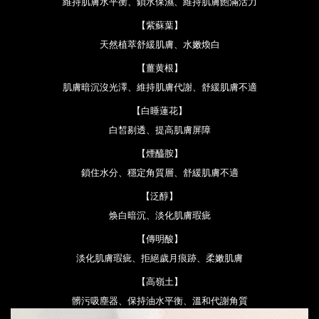
維持肌膚水平衡
、
鎖水保濕
、
維持肌膚飽滿活力
【紫蘇葉】
天然植萃舒緩肌膚、
水嫩煥白
【薑黄根】
肌膚暗沉沒光澤、
維持肌膚代謝
、
舒緩肌膚不適
【白睡蓮花】
白皙剔透
、
提高肌膚屏障
【煙醯胺】
鎖住水分、穩定角質層、舒緩肌膚不適
【泛醇】
焕白暗沉、淡化肌膚瑕疵
【傳明酸】
淡化肌膚瑕疵
、拒絕歲月痕跡
、
柔嫩肌膚
【高嶺土】
髒污吸塵器
、保持油水平衡
、溫和代謝角質