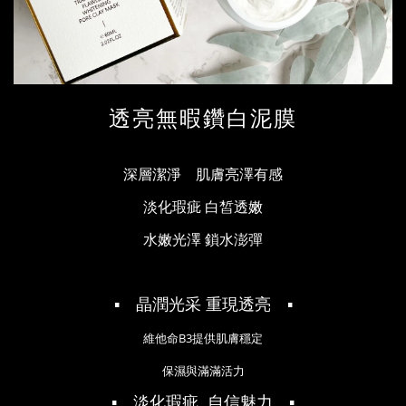
透亮無暇鑽白泥膜
深層潔淨 肌膚亮澤有感
淡化瑕疵 白皙透嫩
水嫩光澤 鎖水澎彈
▪ 晶潤光采 重現透亮
▪
維他命B3提供肌膚穩定
保濕與滿滿活力
▪ 淡化瑕疵 自信魅力 ▪