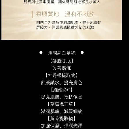
●
●
彈潤亮白慕絲
【谷胱甘肽】
改善黯沉
【牡丹根提取物】
舒緩鎖水、提亮膚色
【維他命
C
】
提亮肌膚、抵抗傷害
【草莓虎耳草】
滋潤肌膚、減緩細紋
【黃芩提取物】
加強保濕、彈潤光澤