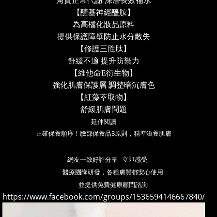
角質正常代謝 深層長效補水
【醣基神經醯胺】
為高檔化妝品原料
提供保護障壁防止水分散失
【修護三胜肽】
舒緩不適 提升防禦力
【維他命
E
衍生物】
強化肌膚保護層 調整暗沉膚色
【紅藻萃取物】
舒緩肌膚問題
延伸閱讀
正確保養順序！臉部保養品3原則，精準滋養肌膚
網友一致好評分享 立即感受
醫療團隊研發，各種膚質都安心使用
並提供免費健康顧問諮詢
https://www.facebook.com/groups/1536594146667840/