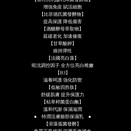
增強免疫 賦活細胞
【比菲德氏菌發酵物】
提高保護 降低傷害
【酒釀酵母萃取物】
延緩老化 加速修復
【甘草酸鉀】
維持彈性
【法國亮白藻】
暗沈調控因子 全方位亮白稚嫩
【
B3
】
滋養呵護 強化防禦
【低敏四胜肽】
舒緩肌膚 提升保護力
【枯草桿菌蛋白酶】
溫和代謝 保濕滋潤
●
特潤活膚臉部保濕乳
●
【溶藻弧菌發酵】