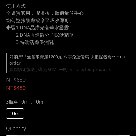
使用方式：
全膚質適用，潔膚後，取適量於手心
均勻塗抹肌膚按摩至吸收即可。
步驟1.DNA晶鑽光奢華水凝露
        2.DNA再造微分子賦活精華 
        3.特潤活膚保濕乳
好消息!!! 全館消費滿1200元 即享免運優惠 快把握機會~~~ on
order
買體驗組就送小慕斯50ML一瓶 on selected products
NT$680
NT$480
3瓶各10ml
: 10ml
10ml
Quantity