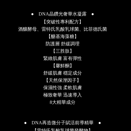
●
DNA
晶鑽光奢華水凝露
●
【突破性專利配方】
酒釀酵母、雷特氏乳酸乳球菌、比菲德氏菌
【醣基海藻糖】
防護層 舒緩調理
【三胜肽】
緊緻肌膚 富有彈性
【馨鮮酮】
舒緩肌膚 穩定成分
【天然保溼因子】
保濕性強 柔軟肌膚
極致奢華 迅速導入
8
大精華成分
●
DNA
再造微分子賦活前導精華
●
【雷特氏乳酸乳球菌發酵物】