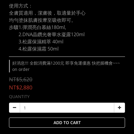
使用方式：
全膚質適用，潔膚後，取適量於手心
均勻塗抹肌膚按摩至吸收即可。
步驟1.彈潤亮白慕絲180ml,
        2.DNA晶鑽光奢華水凝露120ml
        3.松露保濕精萃 40ml
        4.松露保濕霜 50ml
好消息!!! 全館消費滿1200元 即享免運優惠 快把握機會~~~
on order
NT$5,620
NT$2,880
QUANTITY
ADD TO CART