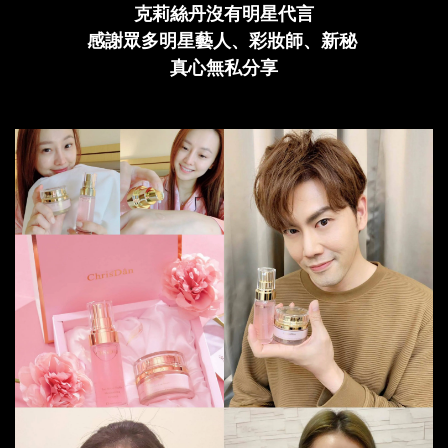
克莉絲丹沒有明星代言
感謝眾多明星藝人
、
彩妝師
、
新秘
真心無私分享