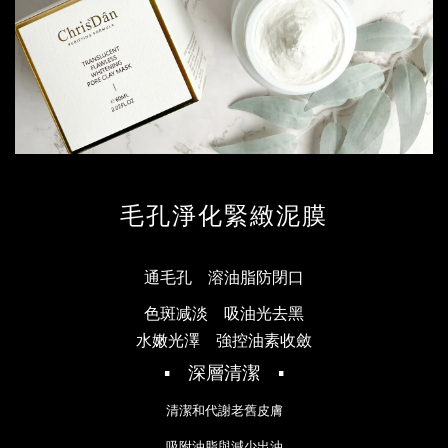
毛孔淨化緊緻泥膜
通毛孔 溶油脂防閉口
色斑减淡 吸油光去黑
水嫩光澤 強控油素收斂
▪ 深層清潔 ▪
清潔和代謝老舊皮膚
吸附油脂與減少出油