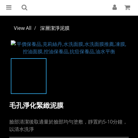
View All
深層潔淨泥膜
毛孔淨化緊緻泥膜
臉部清潔後取適量於臉部均勻塗敷，靜置約5-10分鐘，
以清水洗淨