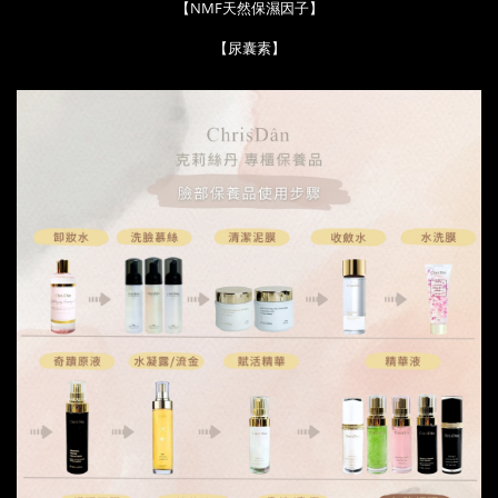
【
NMF天然保濕因子
】
【
尿囊
素
】