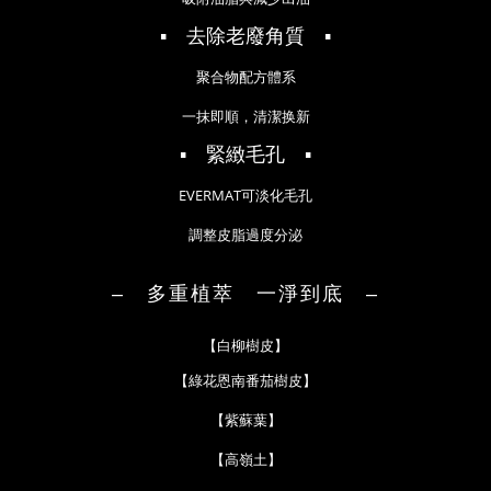
▪ 去除老廢角質 ▪
聚合物配方體系
一抹即順，清潔换新
▪ 緊緻毛孔 ▪
EVERMAT可淡化毛孔
調整皮脂過度分泌
‒ 多重植萃 一淨到底 ‒
【白柳樹皮】
【
綠花恩南番茄樹皮
】
【
紫蘇葉
】
【
高嶺土
】