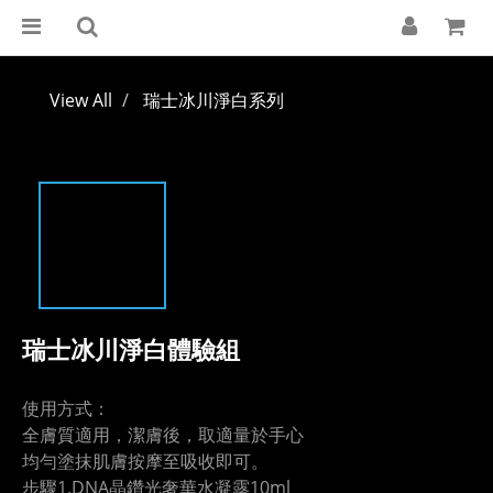
View All
瑞士冰川淨白系列
瑞士冰川淨白體驗組
使用方式：
全膚質適用，潔膚後，取適量於手心
均勻塗抹肌膚按摩至吸收即可。
步驟1.DNA晶鑽光奢華水凝露10ml