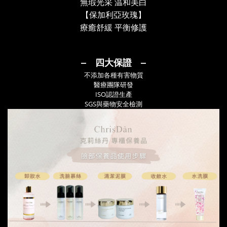
無瑕光采
温和美白
【保加利亞玫瑰】
療癒舒緩
平衡修護
‒ 四大保證 ‒
不添加各種有害物質
醫療團隊研發
ISO認證生產
SGS與藥物安全檢測