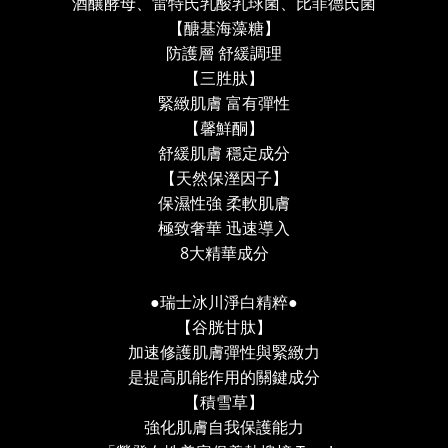
酒釀酵母、雷特氏乳酸乳球菌、比菲德氏菌
【醣基海藻糖】
防護層
舒緩調理
【三胜肽】
緊緻肌膚
富有彈性
【馨鮮酮】
舒緩肌膚
穩定成分
【天然保溼因子】
保濕性強
柔軟肌膚
極致奢華
迅速導入
8
大精華成分
●
●
瑞士冰川淨白精粹
【谷胱甘肽】
加速修護肌膚彈性與緊緻力
是提高肌能作用的關鍵成分
【積雪草】
強化肌膚自我保護能力