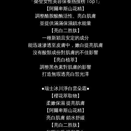
Top !
「榮登女性美容保養熱搜榜
」
【阿爾卑斯山花精】
調整酪胺酸酶活性、亮白肌膚
並提供滿滿保濕鎖水能量
【亮白二胜肽】
一種新穎且安定的成分
能迅速滲透至皮膚中，嫩白提亮肌膚
沒有酸類成份對肌膚的不佳影響
【亮白植萃】
調整黑色素對肌膚的影響
打造無瑕透亮白皙光澤
●
●
瑞士冰川淨白雲朵霜
【櫻花萃取物】
柔嫩保濕
提亮肌膚
【阿爾卑斯山花精】
亮白肌膚
鎖水舒緩
【亮白二胜肽】