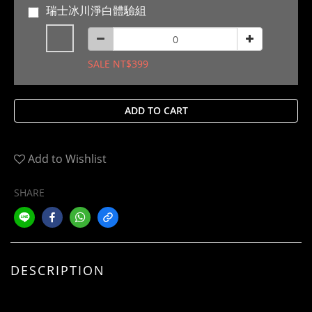
瑞士冰川淨白體驗組
SALE NT$399
ADD TO CART
Add to Wishlist
SHARE
DESCRIPTION