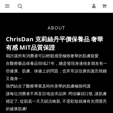
ABOUT
ChrisDan 克莉絲丹平價保養品 奢華
有感 MIT品質保證
期許讓所有消費者可以輕鬆感受極致奢華的肌膚寵愛
在醫療藥品保養品領域21年，總是發現身邊很多朋友有一
些健康、肌膚、保健上的問題，也常常誤信廣告讒言燒錢
又傷身⋯
我們結合了醫療專業及時尚美學的肌膚極致呵護
讓每位消費者不再盲目地追求品牌. 罔信噱頭口號, 讓肌膚
穩定了, 從肌底一天天賦活喚新, 不需彩妝就擁有光潤透亮
的健康肌膚!