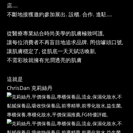
店….
不斷地接獲邀約參加展出. 設櫃. 合作. 進駐….
從醫療專業結合時尚美學的肌膚極致呵護,
讓每位消費者不再盲目地追求品牌. 罔信噱頭口號,
讓肌膚穩定了, 從肌底一天天賦活喚新,
不需彩妝就擁有光潤透亮的肌膚
這就是
ChrisDan 克莉絲丹